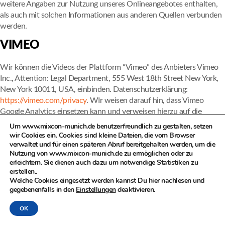
weitere Angaben zur Nutzung unseres Onlineangebotes enthalten,
als auch mit solchen Informationen aus anderen Quellen verbunden
werden.
VIMEO
Wir können die Videos der Plattform “Vimeo” des Anbieters Vimeo
Inc., Attention: Legal Department, 555 West 18th Street New York,
New York 10011, USA, einbinden. Datenschutzerklärung:
https://vimeo.com/privacy
. WIr weisen darauf hin, dass Vimeo
Google Analytics einsetzen kann und verweisen hierzu auf die
Datenschutzerklärung (
https://www.google.com/policies/privacy
)
Um www.mixcon-munich.de benutzerfreundlich zu gestalten, setzen
sowie Opt-Out-Möglichkeiten für Google-Analytics
wir Cookies ein. Cookies sind kleine Dateien, die vom Browser
verwaltet und für einen späteren Abruf bereitgehalten werden, um die
(
http://tools.google.com/dlpage/gaoptout?hl=de
) oder die
Nutzung von www.mixcon-munich.de zu ermöglichen oder zu
Einstellungen von Google für die Datennutzung zu
erleichtern. Sie dienen auch dazu um notwendige Statistiken zu
Marketingzwecken (
https://adssettings.google.com/.
).
erstellen..
Welche Cookies eingesetzt werden kannst Du hier nachlesen und
YOUTUBE
gegebenenfalls in den
Einstellungen
deaktivieren.
Wir binden die Videos der Plattform “YouTube” des Anbieters Google
OK
LLC, 1600 Amphitheatre Parkway, Mountain View, CA 94043, USA,