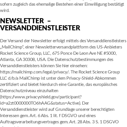
sofern zugleich das ehemalige Bestehen einer Einwilligung bestätigt
wird.
NEWSLETTER –
VERSANDDIENSTLEISTER
Der Versand der Newsletter erfolgt mittels des Versanddienstleisters
„MailChimp“, einer Newsletterversandplattform des US-Anbieters
Rocket Science Group, LLC, 675 Ponce De Leon Ave NE #5000,
Atlanta, GA 30308, USA. Die Datenschutzbestimmungen des
Versanddienstleisters können Sie hier einsehen:
https://mailchimp.com/legal/privacy/. The Rocket Science Group
LLC d/b/a MailChimp ist unter dem Privacy-Shield-Abkommen
zertifiziert und bietet hierdurch eine Garantie, das europäisches
Datenschutzniveau einzuhalten
(https://www.privacyshield.gov/participant?
id=a2zt0000000TO6hAAG&status=Active). Der
Versanddienstleister wird auf Grundlage unserer berechtigten
Interessen gem. Art. 6 Abs. 1 lit. f DSGVO und eines
Auftragsverarbeitungsvertrages gem. Art. 28 Abs. 3 S. 1 DSGVO