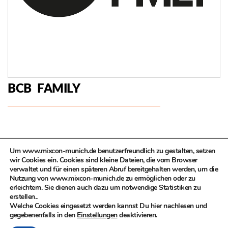
BCB FAMILY
Um www.mixcon-munich.de benutzerfreundlich zu gestalten, setzen
wir Cookies ein. Cookies sind kleine Dateien, die vom Browser
verwaltet und für einen späteren Abruf bereitgehalten werden, um die
Nutzung von www.mixcon-munich.de zu ermöglichen oder zu
erleichtern. Sie dienen auch dazu um notwendige Statistiken zu
© MIXCON in Zusammenarbeit mit dem Kulturreferat der
erstellen..
Landeshauptstadt München, Kompetenzteam Kultur- und
Welche Cookies eingesetzt werden kannst Du hier nachlesen und
Kreativwirtschaft
gegebenenfalls in den
Einstellungen
deaktivieren.