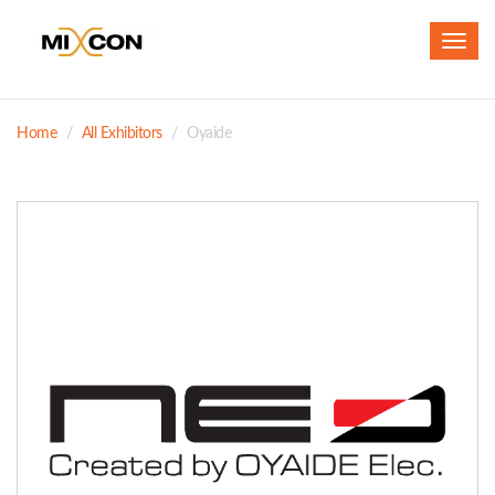
Toggl
navig
Home
All Exhibitors
Oyaide