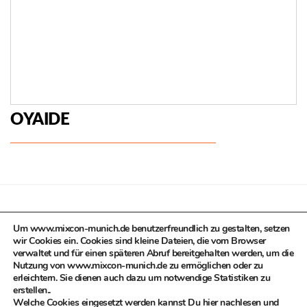
OYAIDE
Um www.mixcon-munich.de benutzerfreundlich zu gestalten, setzen
https://www.proaudio-technik.de/NEO_d_by_OYAIDE.html
wir Cookies ein. Cookies sind kleine Dateien, die vom Browser
verwaltet und für einen späteren Abruf bereitgehalten werden, um die
Nutzung von www.mixcon-munich.de zu ermöglichen oder zu
erleichtern. Sie dienen auch dazu um notwendige Statistiken zu
© MIXCON in Zusammenarbeit mit dem Kulturreferat der
erstellen..
Landeshauptstadt München, Kompetenzteam Kultur- und
Welche Cookies eingesetzt werden kannst Du hier nachlesen und