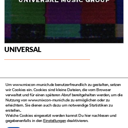
UNIVERSAL
Um www.mixcon-munich.de benutzerfreundlich zu gestalten, setzen
wir Cookies ein. Cookies sind kleine Dateien, die vom Browser
verwaltet und für einen späteren Abruf bereitgehalten werden, um die
Nutzung von www.mixcon-munich.de zu ermöglichen oder zu
erleichtern. Sie dienen auch dazu um notwendige Statistiken zu
© MIXCON in Zusammenarbeit mit dem Kulturreferat der
erstellen..
Landeshauptstadt München, Kompetenzteam Kultur- und
Welche Cookies eingesetzt werden kannst Du hier nachlesen und
Kreativwirtschaft
gegebenenfalls in den
Einstellungen
deaktivieren.