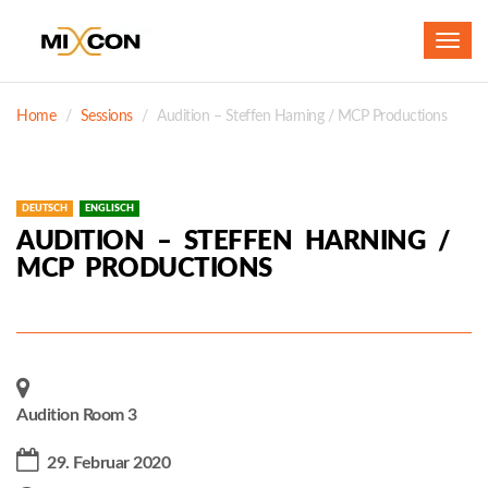
Toggl
navig
Home
Sessions
Audition – Steffen Harning / MCP Productions
DEUTSCH
ENGLISCH
AUDITION – STEFFEN HARNING /
MCP PRODUCTIONS
Audition Room 3
29. Februar 2020