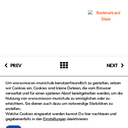
PREV
NEXT
Um www.mixcon-munich.de benutzerfreundlich zu gestalten, setzen
wir Cookies ein. Cookies sind kleine Dateien, die vom Browser
verwaltet und für einen späteren Abruf bereitgehalten werden, um die
Nutzung von www.mixcon-munich.de zu ermöglichen oder zu
erleichtern. Sie dienen auch dazu um notwendige Statistiken zu
© MIXCON in Zusammenarbeit mit dem Kulturreferat der
erstellen..
Landeshauptstadt München, Kompetenzteam Kultur- und
Welche Cookies eingesetzt werden kannst Du hier nachlesen und
Kreativwirtschaft
gegebenenfalls in den
Einstellungen
deaktivieren.