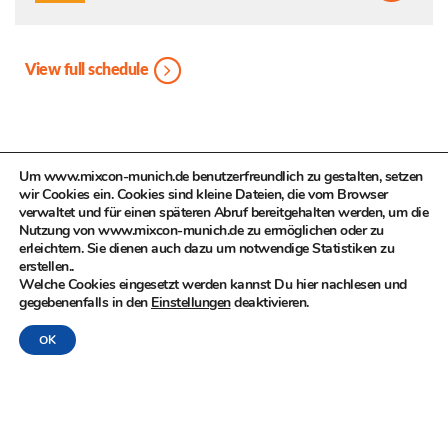
View full schedule
Um www.mixcon-munich.de benutzerfreundlich zu gestalten, setzen
PREV
NEXT
wir Cookies ein. Cookies sind kleine Dateien, die vom Browser
verwaltet und für einen späteren Abruf bereitgehalten werden, um die
Nutzung von www.mixcon-munich.de zu ermöglichen oder zu
erleichtern. Sie dienen auch dazu um notwendige Statistiken zu
erstellen..
Welche Cookies eingesetzt werden kannst Du hier nachlesen und
gegebenenfalls in den
Einstellungen
deaktivieren.
© MIXCON in Zusammenarbeit mit dem Kulturreferat der
OK
Landeshauptstadt München, Kompetenzteam Kultur- und
Kreativwirtschaft
DATENSCHUTZ
|
IMPRESSUM