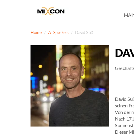
MAI
Home
All Speakers
David Süß
DAV
Geschäfts
David Süß
seinen Fr
Von der m
Nach 17 J
Sonnenst
Dieser Mi