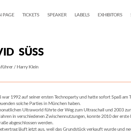
N PAGE
TICKETS
SPEAKER
LABELS
EXHIBITORS
ID SÜSS
führer / Harry Klein
 war 1992 auf seiner ersten Technoparty und hatte sofort Spaß am Tan
euenden solche Parties in München haben.
onatlichen Ultraworld führte der Weg zum Ultraschall und 2003 zum
ahren in verschiedenen Zwischennutzungen, konnte 2010 der erste län
raße abgeschlossen werden.
etvertrag läuft jetzt aus, weil das Grundstück verkauft wurde und ne