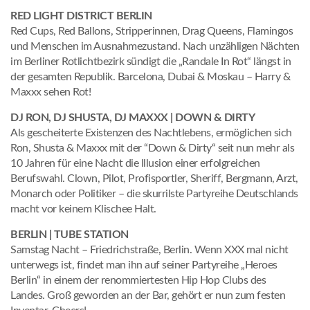
RED LIGHT DISTRICT BERLIN
Red Cups, Red Ballons, Stripperinnen, Drag Queens, Flamingos
und Menschen im Ausnahmezustand. Nach unzähligen Nächten
im Berliner Rotlichtbezirk sündigt die „Randale In Rot“ längst in
der gesamten Republik. Barcelona, Dubai & Moskau – Harry &
Maxxx sehen Rot!
DJ RON, DJ SHUSTA, DJ MAXXX | DOWN & DIRTY
Als gescheiterte Existenzen des Nachtlebens, ermöglichen sich
Ron, Shusta & Maxxx mit der “Down & Dirty“ seit nun mehr als
10 Jahren für eine Nacht die Illusion einer erfolgreichen
Berufswahl. Clown, Pilot, Profisportler, Sheriff, Bergmann, Arzt,
Monarch oder Politiker – die skurrilste Partyreihe Deutschlands
macht vor keinem Klischee Halt.
BERLIN | TUBE STATION
Samstag Nacht – Friedrichstraße, Berlin. Wenn XXX mal nicht
unterwegs ist, findet man ihn auf seiner Partyreihe „Heroes
Berlin“ in einem der renommiertesten Hip Hop Clubs des
Landes. Groß geworden an der Bar, gehört er nun zum festen