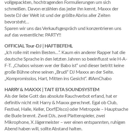
vollgepackten, hochtragenden Formulierungen um sich
schmeißen. Davon erzählen das jeder ihn kennt, Maxxx der
beste DJ der Welt ist und der größte Abriss aller Zeiten
bevorsteht…
Sparen wir uns das Verkaufsgespräch und konzentrieren uns
auf das wesentliche: PARTY!!
OFFICIAL Tour-DJ | HAFTBEFEHL
„Ich rolle mit meim Besten…“. Kaum ein anderer Rapper hat die
deutsche Sprache in den letzten Jahren so beeinflusst wie H-A-
F-T. „Chabos wissen wer der Babo ist“ und dieser betritt keine
große Bühne ohne seinen „Brudi“ DJ Maxxx an der Seite.
„Kompromisslos, Hart, Mitten ins Gesicht“. #IAmChabo
HARRY & MAXXX | TAIT EITA SOUNDSYSTEM
Als der liebe Gott das absolute Rauchverbot erfand, hat er
definitiv nicht mit Harry & Maxxx gerechnet. Egal ob Club,
Festival, Halle, Keller, Dorf(Disco) oder Metropole – Hauptsache
die Bude brennt. Zwei DJs, zwei Plattenspieler, zwei
Mikrophone, X Jägermeister – wer einen entspannten, ruhigen
Abend haben will, sollte Abstand halten.