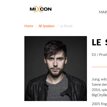
MAI
Home
All Speakers
Le Shuuk
LE
DJ / Prod
Jung, wil
Szene der
2016, sp
BigCityB
2005 fing 