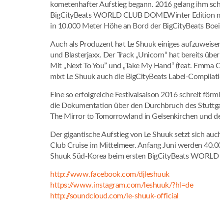
kometenhafter Aufstieg begann. 2016 gelang ihm sch
BigCityBeats WORLD CLUB DOMEWinter Edition mit Di
in 10.000 Meter Höhe an Bord der BigCityBeats Boei
Auch als Produzent hat Le Shuuk einiges aufzuweise
und Blasterjaxx. Der Track „Unicorn“ hat bereits über
Mit „Next To You” und „Take My Hand“ (feat. Emma 
mixt Le Shuuk auch die BigCityBeats Label-Compilation
Eine so erfolgreiche Festivalsaison 2016 schreit fö
die Dokumentation über den Durchbruch des Stuttgar
The Mirror to Tomorrowland in Gelsenkirchen und
Der gigantische Aufstieg von Le Shuuk setzt sich auch
Club Cruise im Mittelmeer. Anfang Juni werden 40
Shuuk Süd-Korea beim ersten BigCityBeats WORLD
http://www.facebook.com/djleshuuk
https://www.instagram.com/leshuuk/?hl=de
http://soundcloud.com/le-shuuk-official