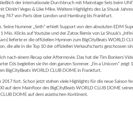
ließlich der internationale Durchbruch mit Mainstage Sets beim UN
mitri Vegas & Like Mike. Weitere Highlights des Le Shuuk Jahres w
ng 747 von Paris über London und Hamburg bis Frankfurt.
n. Seine Nummer „Seth“ erhielt Support von den absoluten EDM Super
 1 Mio. Klicks auf Youtube und der Zatox Remix von Le Shuuk’s „Infini
Carn) lieferte er die offiziellen Hymnen zum BigCityBeats WORLD 
, die alle in die Top 10 der offiziellen Verkaufscharts geschossen sin
rmlich nach einem Recap oder Aftermovie. Das hat die Tim Bonkers Vid
ter DJs begleiten sie ihn den ganzen Sommer. „I’m a Unicorn“ zeigt
 dem BigCityBeats WORLD CLUB DOME in Frankfurt.
 2017 fort. Schon jetzt stehen viele Highlights für die neue Saison fe
.000 auf dem Mainfloor des BigCityBeats WORLD CLUB DOME seinen 
 CLUB DOME auf dem asiatischen Kontinent.