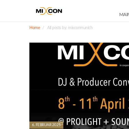
MAI
Home
All posts by: mixconmunich
6. FEBRUAR 2025