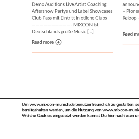
Demo Auditions Live Artist Coaching
announc
Aftershow Partys und Label Showcases
– Pione
Club Pass mit Eintritt in etliche Clubs
Reloop 
——————————- MIXCON ist
Deutschlands große Music […]
Read m
Read more
Um www.mixcon-munich.de benutzerfreundlich zu gestalten, setz
bereitgehalten werden, um die Nutzung von www.mixcon-munich.d
Welche Cookies eingesetzt werden kannst Du hier nachlesen u
© MIXCON in Zusammenarbeit mit dem Kulturrefera