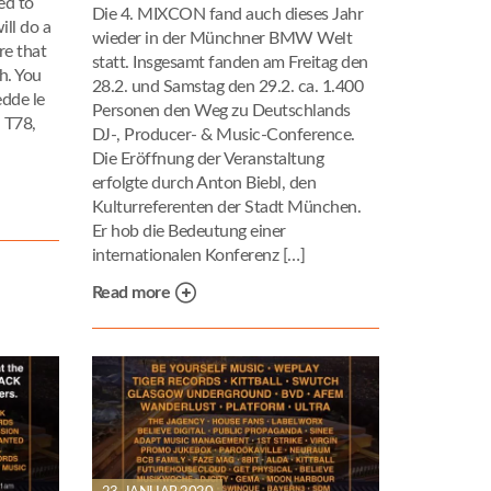
ed to
Die 4. MIXCON fand auch dieses Jahr
ill do a
wieder in der Münchner BMW Welt
re that
statt. Insgesamt fanden am Freitag den
h. You
28.2. und Samstag den 29.2. ca. 1.400
edde le
Personen den Weg zu Deutschlands
 T78,
DJ-, Producer- & Music-Conference.
Die Eröffnung der Veranstaltung
erfolgte durch Anton Biebl, den
Kulturreferenten der Stadt München.
Er hob die Bedeutung einer
internationalen Konferenz […]
Read more