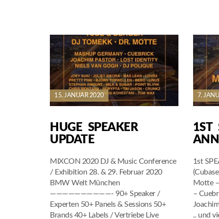
15. JANUAR 2020
7. JAN
HUGE SPEAKER
1ST
UPDATE
ANN
MIXCON 2020 DJ & Music Conference
1st SPE
/ Exhibition 28. & 29. Februar 2020
(Cubase
BMW Welt München
Motte 
——————————- 90+ Speaker /
– Cueb
Experten 50+ Panels & Sessions 50+
Joachim
Brands 40+ Labels / Vertriebe Live
.. und 