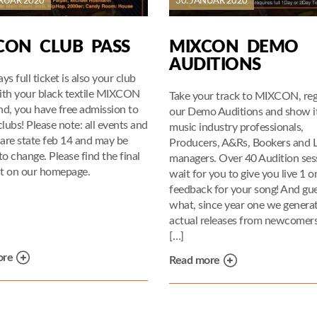
BRUAR 2020
30. JANUAR 2020
CON CLUB PASS
MIXCON DEMO
AUDITIONS
ys full ticket is also your club
ith your black textile MIXCON
Take your track to MIXCON, regi
nd, you have free admission to
our Demo Auditions and show it
clubs! Please note: all events and
music industry professionals,
 are state feb 14 and may be
Producers, A&Rs, Bookers and 
to change. Please find the final
managers. Over 40 Audition ses
st on our homepage.
wait for you to give you live 1 o
feedback for your song! And gu
what, since year one we genera
actual releases from newcomers
[…]
ore
Read more