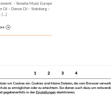
ement: – Yamaha Music Europe
er DJ – Denon DJ – Steinberg –
– […]
ore
1
2
3
4
en wir Cookies ein. Cookies sind kleine Dateien, die vom Browser verwalte
e zu ermöglichen oder zu erleichtern. Sie dienen auch dazu um notwendige 
nd gegebenenfalls in den
Einstellungen
deaktivieren.
t der Landeshauptstadt München, Kompetenzteam Kultur- und Krea
DATENSCHUTZ
|
IMPRESSUM