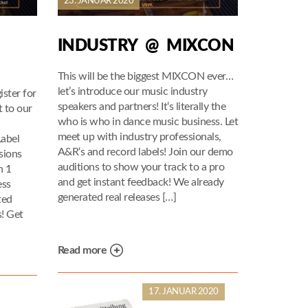
23. JANUAR 2020
INDUSTRY @ MIXCON
This will be the biggest MIXCON ever…
let’s introduce our music industry
ster for
speakers and partners! It‘s literally the
 to our
who is who in dance music business. Let
meet up with industry professionals,
Label
A&R‘s and record labels! Join our demo
sions
auditions to show your track to a pro
n 1
and get instant feedback! We already
ess
generated real releases […]
ted
! Get
Read more
17. JANUAR 2020