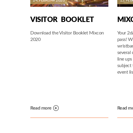
24. FEBRUAR 2020
15. FE
VISITOR BOOKLET
MIX
Download the Visitor Booklet Mixcon
Your 2da
2020
pass! W
wristba
several 
line ups
subject 
event li
Read more
Read m