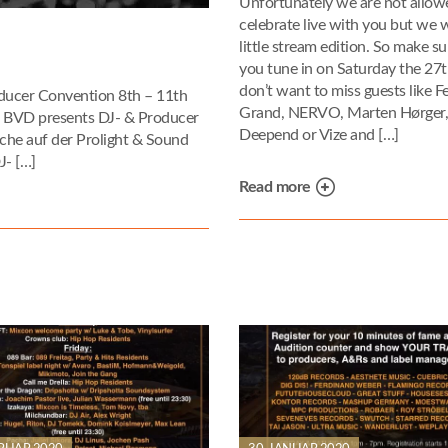
Unfortunately we are not allow
celebrate live with you but we w
little stream edition. So make su
you tune in on Saturday the 27t
don’t want to miss guests like F
ucer Convention 8th – 11th
Grand, NERVO, Marten Hørger,
VD presents DJ- & Producer
Deepend or Vize and […]
che auf der Prolight & Sound
J- […]
Read more